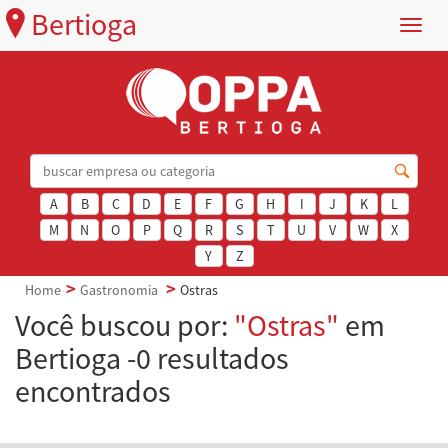
Bertioga
Menu
A
B
C
D
E
F
G
H
I
J
K
L
M
N
O
P
Q
R
S
T
U
V
W
X
Y
Z
Home
Gastronomia
Ostras
Você buscou por:
"Ostras"
em
Bertioga -0 resultados
encontrados