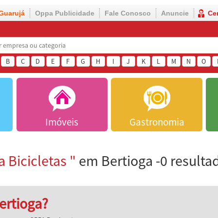
Guarujá
Oppa Publicidade
Fale Conosco
Anuncie
Ce
B
C
D
E
F
G
H
I
J
K
L
M
N
O
Imóveis
Gastronomia
 Bicicletas "
em Bertioga -0 resulta
ertioga?