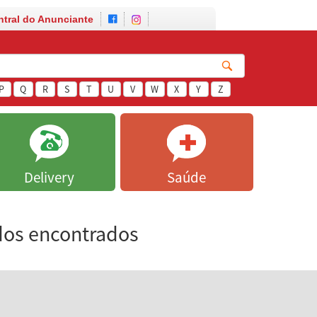
ntral do Anunciante
P
Q
R
S
T
U
V
W
X
Y
Z
Delivery
Saúde
dos encontrados