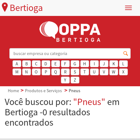
Bertioga
Menu
A
B
C
D
E
F
G
H
I
J
K
L
M
N
O
P
Q
R
S
T
U
V
W
X
Y
Z
Home
Produtos e Serviços
Pneus
Você buscou por:
"Pneus"
em
Bertioga -0 resultados
encontrados