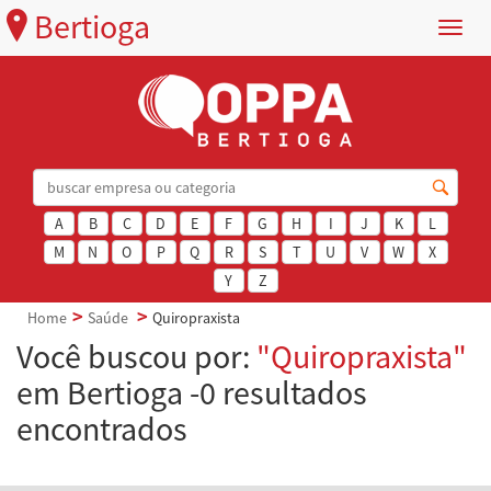
Bertioga
Menu
A
B
C
D
E
F
G
H
I
J
K
L
M
N
O
P
Q
R
S
T
U
V
W
X
Y
Z
Home
Saúde
Quiropraxista
Você buscou por:
"Quiropraxista"
em Bertioga -0 resultados
encontrados