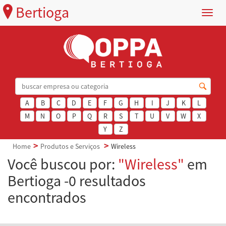
Bertioga
Menu
A
B
C
D
E
F
G
H
I
J
K
L
M
N
O
P
Q
R
S
T
U
V
W
X
Y
Z
Home
Produtos e Serviços
Wireless
Você buscou por:
"Wireless"
em
Bertioga -0 resultados
encontrados