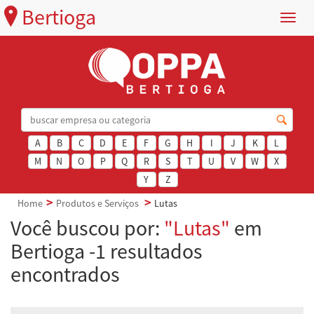
Bertioga
Menu
A
B
C
D
E
F
G
H
I
J
K
L
M
N
O
P
Q
R
S
T
U
V
W
X
Y
Z
Home
Produtos e Serviços
Lutas
Você buscou por:
"Lutas"
em
Bertioga -1 resultados
encontrados