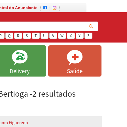
ntral do Anunciante
P
Q
R
S
T
U
V
W
X
Y
Z
Delivery
Saúde
ertioga -2 resultados
bora Figueredo