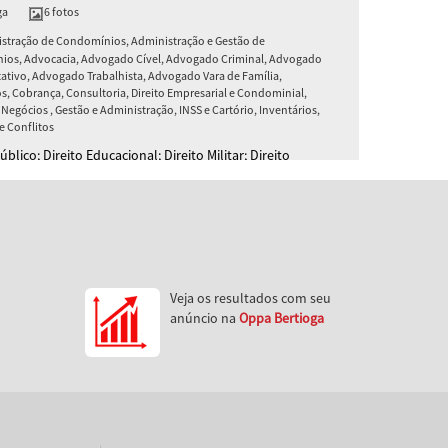
ga
6 fotos
stração de Condomínios, Administração e Gestão de
os, Advocacia, Advogado Cível, Advogado Criminal, Advogado
ativo, Advogado Trabalhista, Advogado Vara de Família,
, Cobrança, Consultoria, Direito Empresarial e Condominial,
Negócios , Gestão e Administração, INSS e Cartório, Inventários,
e Conflitos
úblico; Direito Educacional; Direito Militar; Direito
iário; Direito Trabalhista; Direito Civil; Servidores
. Advocacia e Consultoria
Veja os resultados com seu
anúncio na
Oppa Bertioga