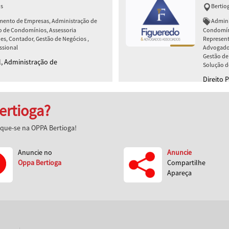
os
Bertio
amento de Empresas, Administração de
Admini
o de Condomínios, Assessoria
Condomíni
s, Contador, Gestão de Negócios ,
Represent
ssional
Advogados
Gestão de 
l, Administração de
Solução d
Direito P
Previdenc
Públicos
ertioga?
aque-se na OPPA Bertioga!
Anuncie no
Anuncie
Oppa Bertioga
Compartilhe
Apareça