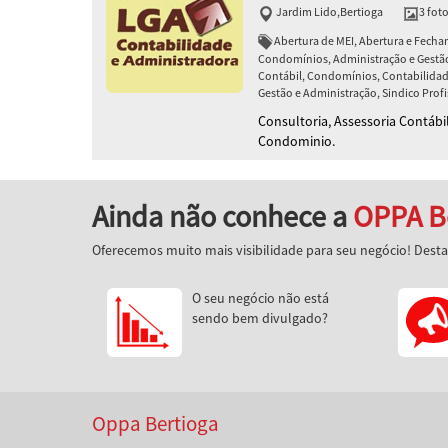
Jardim Lido
,
Bertioga
3 fot
Abertura de MEI, Abertura e Fech
Condomínios, Administração e Gestã
Contábil, Condomínios, Contabilidade
Gestão e Administração, Sindico Profi
Consultoria, Assessoria Contábi
Condominio.
Ainda não conhece a
OPPA B
Oferecemos muito mais visibilidade para seu negócio! Dest
O seu negócio não está
sendo bem divulgado?
Oppa Bertioga