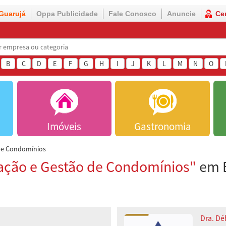
Guarujá
Oppa Publicidade
Fale Conosco
Anuncie
Ce
B
C
D
E
F
G
H
I
J
K
L
M
N
O
Imóveis
Gastronomia
de Condomínios
ação e Gestão de Condomínios"
em B
Dra. Dé