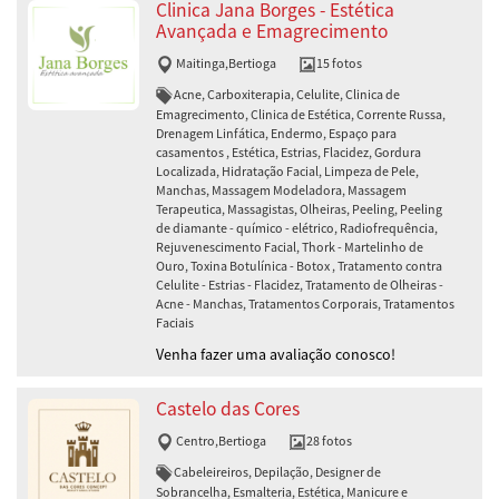
Clinica Jana Borges - Estética
Avançada e Emagrecimento
Maitinga
,
Bertioga
15 fotos
Acne, Carboxiterapia, Celulite, Clinica de
Emagrecimento, Clinica de Estética, Corrente Russa,
Drenagem Linfática, Endermo, Espaço para
casamentos , Estética, Estrias, Flacidez, Gordura
Localizada, Hidratação Facial, Limpeza de Pele,
Manchas, Massagem Modeladora, Massagem
Terapeutica, Massagistas, Olheiras, Peeling, Peeling
de diamante - químico - elétrico, Radiofrequência,
Rejuvenescimento Facial, Thork - Martelinho de
Ouro, Toxina Botulínica - Botox , Tratamento contra
Celulite - Estrias - Flacidez, Tratamento de Olheiras -
Acne - Manchas, Tratamentos Corporais, Tratamentos
Faciais
Venha fazer uma avaliação conosco!
Castelo das Cores
Centro
,
Bertioga
28 fotos
Cabeleireiros, Depilação, Designer de
Sobrancelha, Esmalteria, Estética, Manicure e