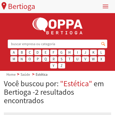
Bertioga
Menu
A
B
C
D
E
F
G
H
I
J
K
L
M
N
O
P
Q
R
S
T
U
V
W
X
Y
Z
Home
Saúde
Estética
Você buscou por:
"Estética"
em
Bertioga -2 resultados
encontrados