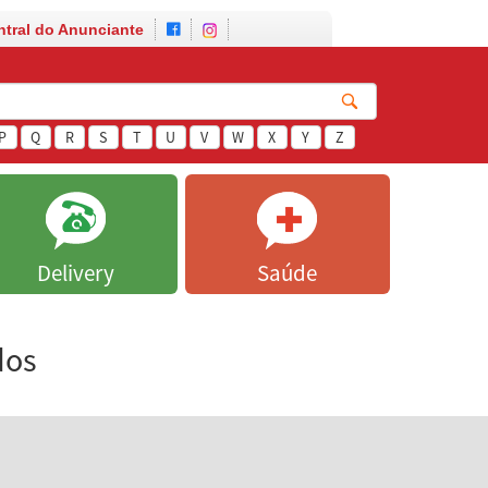
ntral do Anunciante
P
Q
R
S
T
U
V
W
X
Y
Z
Delivery
Saúde
dos