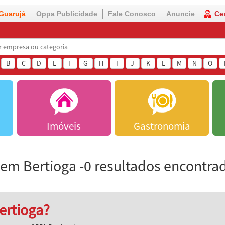
Guarujá
Oppa Publicidade
Fale Conosco
Anuncie
Ce
B
C
D
E
F
G
H
I
J
K
L
M
N
O
Imóveis
Gastronomia
em Bertioga -0 resultados encontra
ertioga?