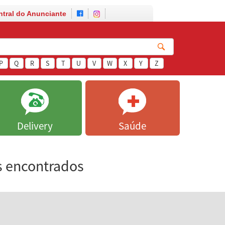
ntral do Anunciante
P
Q
R
S
T
U
V
W
X
Y
Z
Delivery
Saúde
s encontrados