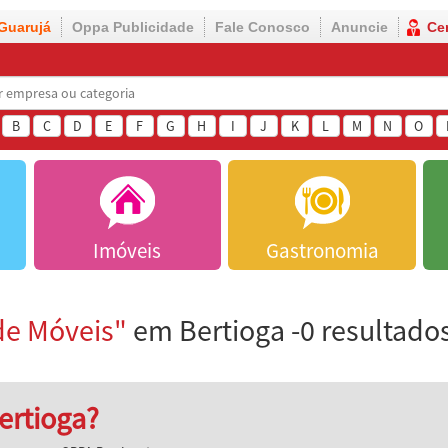
Guarujá
Oppa Publicidade
Fale Conosco
Anuncie
Ce
B
C
D
E
F
G
H
I
J
K
L
M
N
O
Imóveis
Gastronomia
de Móveis"
em Bertioga -0 resultado
ertioga?