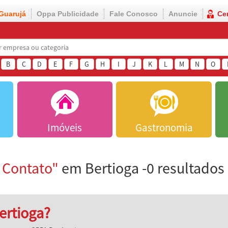
Guarujá
Oppa Publicidade
Fale Conosco
Anuncie
Ce
B
C
D
E
F
G
H
I
J
K
L
M
N
O
Imóveis
Gastronomia
 Contato"
em Bertioga -0 resultados
ertioga?