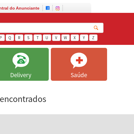
ntral do Anunciante
P
Q
R
S
T
U
V
W
X
Y
Z
Delivery
Saúde
 encontrados