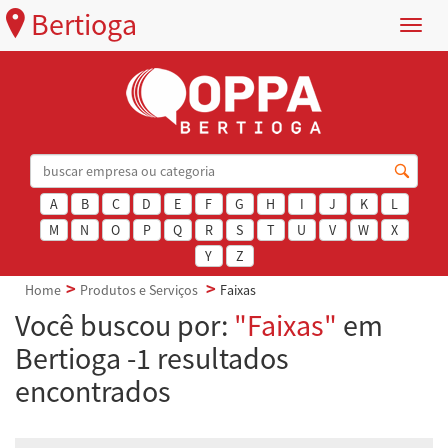
Bertioga
Menu
A
B
C
D
E
F
G
H
I
J
K
L
M
N
O
P
Q
R
S
T
U
V
W
X
Y
Z
Home
Produtos e Serviços
Faixas
Você buscou por:
"Faixas"
em
Bertioga -1 resultados
encontrados