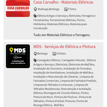
Casa Carvalho - Materiais Elétricos
Maitinga
,
Bertioga
7 fotos
Elétrica Artigos e Serviços, Eletricista, Ferragens e
Ferramentas, Ferramentas Elétricas, Ferros,
Hidráulica, Materiais Elétricos, Materiais para
Construção
Tudo em Materiais Elétricos e Ferragens.
MDS - Serviços de Elétrica e Pintura
Bertioga
14 fotos
Carregador Elétrico, Carregador Veicular , Elétrica
Artigos e Serviços, Eletricista, Eletricista de Wall Box,
Instalação de Chuveiros, Instalação de Tomadas,
Instalação de Ventiladores, Instalação de Wall Box ,
Instalação e Manutenção de Câmeras , Limpeza de
Fachadas Comerciais, Limpeza de Fachadas Prediais ,
Limpeza de Telhados Comerciais , Limpeza de
Telhados Residenciais, Manutenção e Instalação
Elétrica, Montagem de Circuito Eletrico, Pintor,
Pintura de Muro, Pintura de Piscinas , Pintura de
Telhados, Pintura Predial, Pinturas, Ponto de
Recarga Elétrica , Wall Box