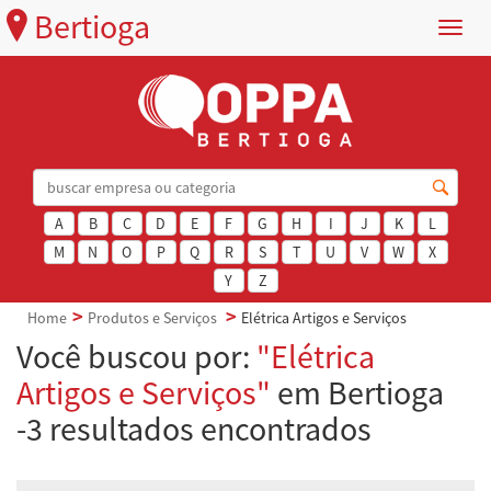
Bertioga
Menu
A
B
C
D
E
F
G
H
I
J
K
L
M
N
O
P
Q
R
S
T
U
V
W
X
Y
Z
Home
Produtos e Serviços
Elétrica Artigos e Serviços
Você buscou por:
"Elétrica
Artigos e Serviços"
em Bertioga
-3 resultados encontrados