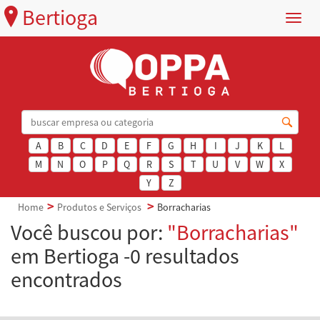
Bertioga
Menu
A
B
C
D
E
F
G
H
I
J
K
L
M
N
O
P
Q
R
S
T
U
V
W
X
Y
Z
Home
Produtos e Serviços
Borracharias
Você buscou por:
"Borracharias"
em Bertioga -0 resultados
encontrados