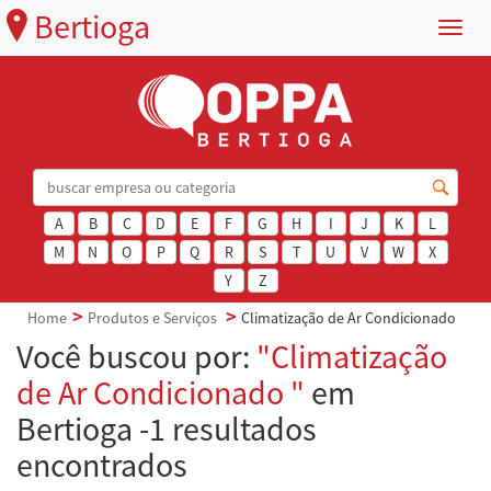
Bertioga
Menu
A
B
C
D
E
F
G
H
I
J
K
L
M
N
O
P
Q
R
S
T
U
V
W
X
Y
Z
Home
Produtos e Serviços
Climatização de Ar Condicionado
Você buscou por:
"Climatização
de Ar Condicionado "
em
Bertioga -1 resultados
encontrados