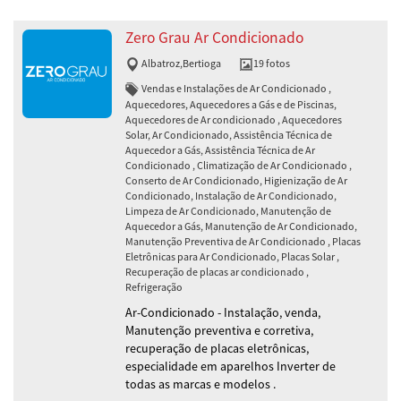
Zero Grau Ar Condicionado
Albatroz
,
Bertioga
19 fotos
Vendas e Instalações de Ar Condicionado ,
Aquecedores, Aquecedores a Gás e de Piscinas,
Aquecedores de Ar condicionado , Aquecedores
Solar, Ar Condicionado, Assistência Técnica de
Aquecedor a Gás, Assistência Técnica de Ar
Condicionado , Climatização de Ar Condicionado ,
Conserto de Ar Condicionado, Higienização de Ar
Condicionado, Instalação de Ar Condicionado,
Limpeza de Ar Condicionado, Manutenção de
Aquecedor a Gás, Manutenção de Ar Condicionado,
Manutenção Preventiva de Ar Condicionado , Placas
Eletrônicas para Ar Condicionado, Placas Solar ,
Recuperação de placas ar condicionado ,
Refrigeração
Ar-Condicionado - Instalação, venda,
Manutenção preventiva e corretiva,
recuperação de placas eletrônicas,
especialidade em aparelhos Inverter de
todas as marcas e modelos .