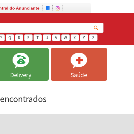
ntral do Anunciante
P
Q
R
S
T
U
V
W
X
Y
Z
Delivery
Saúde
 encontrados