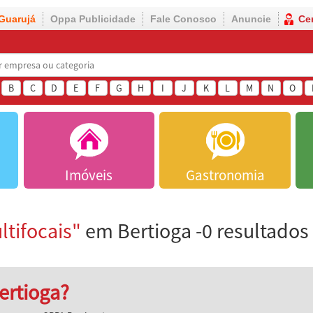
Guarujá
Oppa Publicidade
Fale Conosco
Anuncie
Ce
B
C
D
E
F
G
H
I
J
K
L
M
N
O
Imóveis
Gastronomia
ltifocais"
em Bertioga -0 resultados
ertioga?