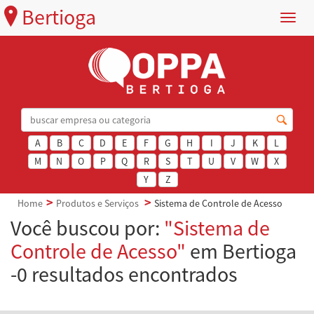
Bertioga
Menu
A
B
C
D
E
F
G
H
I
J
K
L
M
N
O
P
Q
R
S
T
U
V
W
X
Y
Z
Home
Produtos e Serviços
Sistema de Controle de Acesso
Você buscou por:
"Sistema de
Controle de Acesso"
em Bertioga
-0 resultados encontrados