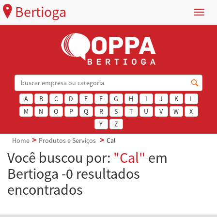
Bertioga
Menu
A
B
C
D
E
F
G
H
I
J
K
L
M
N
O
P
Q
R
S
T
U
V
W
X
Y
Z
Home
Produtos e Serviços
Cal
Você buscou por:
"Cal"
em
Bertioga -0 resultados
encontrados