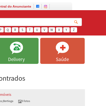
ntral do Anunciante
P
Q
R
S
T
U
V
W
X
Y
Z
Delivery
Saúde
contrados
Imóveis
oz
,
Bertioga
5 fotos