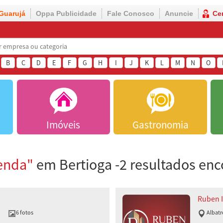
Guarujá
Oppa Publicidade
Fale Conosco
Anuncie
Ce
B
C
D
E
F
G
H
I
J
K
L
M
N
O
Imóveis
Gastronomia
enda"
em Bertioga -2 resultados en
Ruben 
6 fotos
Albatr