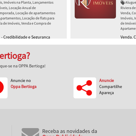
eis, Imóveis na Planta, Lançamentos
Alugue
móveis, Locação Anual de
Riviera d
emporada, Locação de apartamentos
Venda, Co
partamentos, Locação de flats para
Imóveis, 
a de Imóveis, Venda e Compra de
de Imóvei
Apartamen
- Credibilidade e Segurança
Venda, 
ertioga?
aque-se na OPPA Bertioga!
Anuncie no
Anuncie
Oppa Bertioga
Compartilhe
Apareça
Receba as novidades da