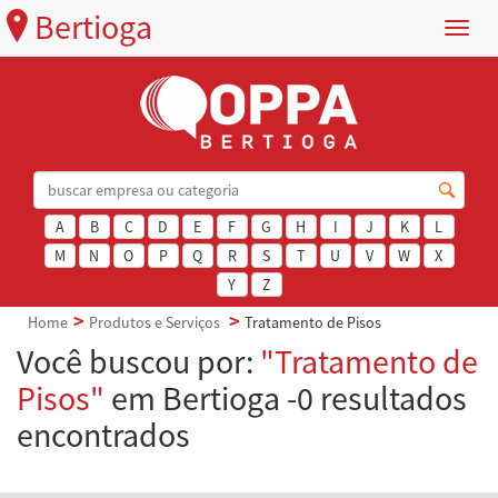
Bertioga
Menu
A
B
C
D
E
F
G
H
I
J
K
L
M
N
O
P
Q
R
S
T
U
V
W
X
Y
Z
Home
Produtos e Serviços
Tratamento de Pisos
Você buscou por:
"Tratamento de
Pisos"
em Bertioga -0 resultados
encontrados