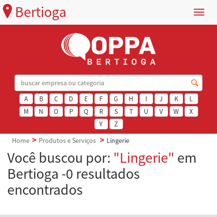
Bertioga
Menu
A
B
C
D
E
F
G
H
I
J
K
L
M
N
O
P
Q
R
S
T
U
V
W
X
Y
Z
Home
Produtos e Serviços
Lingerie
Você buscou por:
"Lingerie"
em
Bertioga -0 resultados
encontrados