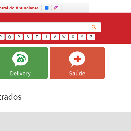
ntral do Anunciante
P
Q
R
S
T
U
V
W
X
Y
Z
Delivery
Saúde
trados