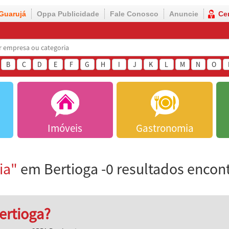
Guarujá
Oppa Publicidade
Fale Conosco
Anuncie
Ce
B
C
D
E
F
G
H
I
J
K
L
M
N
O
Imóveis
Gastronomia
ia"
em Bertioga -0 resultados encon
ertioga?