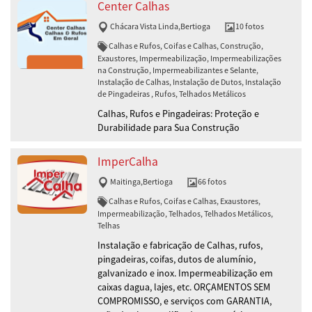
Center Calhas
Chácara Vista Linda
,
Bertioga
10 fotos
Calhas e Rufos, Coifas e Calhas, Construção,
Exaustores, Impermeabilização, Impermeabilizações
na Construção, Impermeabilizantes e Selante,
Instalação de Calhas, Instalação de Dutos, Instalação
de Pingadeiras , Rufos, Telhados Metálicos
Calhas, Rufos e Pingadeiras: Proteção e
Durabilidade para Sua Construção
ImperCalha
Maitinga
,
Bertioga
66 fotos
Calhas e Rufos, Coifas e Calhas, Exaustores,
Impermeabilização, Telhados, Telhados Metálicos,
Telhas
Instalação e fabricação de Calhas, rufos,
pingadeiras, coifas, dutos de alumínio,
galvanizado e inox. Impermeabilização em
caixas dagua, lajes, etc. ORÇAMENTOS SEM
COMPROMISSO, e serviços com GARANTIA,