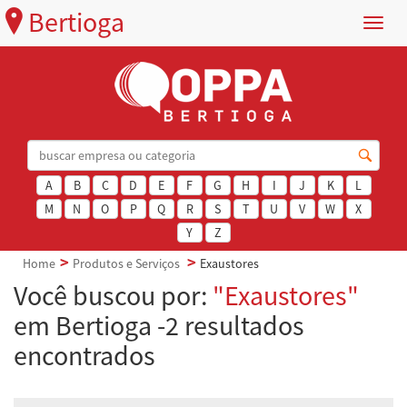
Bertioga
Menu
A
B
C
D
E
F
G
H
I
J
K
L
M
N
O
P
Q
R
S
T
U
V
W
X
Y
Z
Home
Produtos e Serviços
Exaustores
Você buscou por:
"Exaustores"
em Bertioga -2 resultados
encontrados