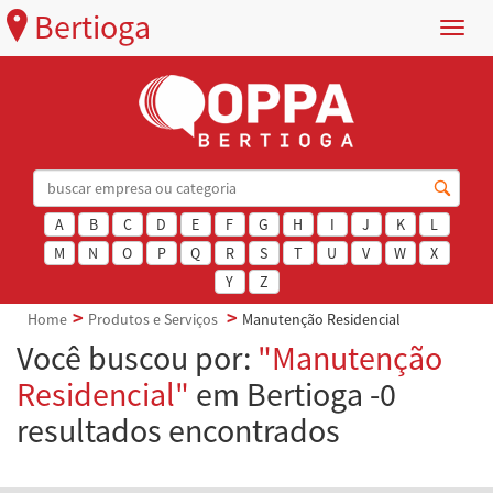
Bertioga
Menu
A
B
C
D
E
F
G
H
I
J
K
L
M
N
O
P
Q
R
S
T
U
V
W
X
Y
Z
Home
Produtos e Serviços
Manutenção Residencial
Você buscou por:
"Manutenção
Residencial"
em Bertioga -0
resultados encontrados