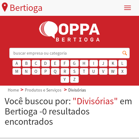
Bertioga
Menu
A
B
C
D
E
F
G
H
I
J
K
L
M
N
O
P
Q
R
S
T
U
V
W
X
Y
Z
Home
Produtos e Serviços
Divisórias
Você buscou por:
"Divisórias"
em
Bertioga -0 resultados
encontrados